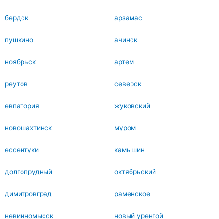
бердск
арзамас
пушкино
ачинск
ноябрьск
артем
реутов
северск
евпатория
жуковский
новошахтинск
муром
ессентуки
камышин
долгопрудный
октябрьский
димитровград
раменское
невинномысск
новый уренгой