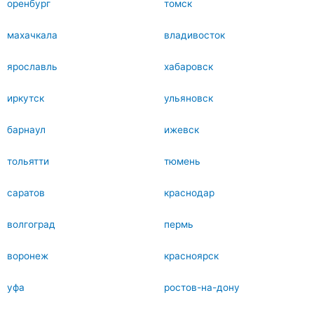
оренбург
томск
махачкала
владивосток
ярославль
хабаровск
иркутск
ульяновск
барнаул
ижевск
тольятти
тюмень
саратов
краснодар
волгоград
пермь
воронеж
красноярск
уфа
ростов-на-дону