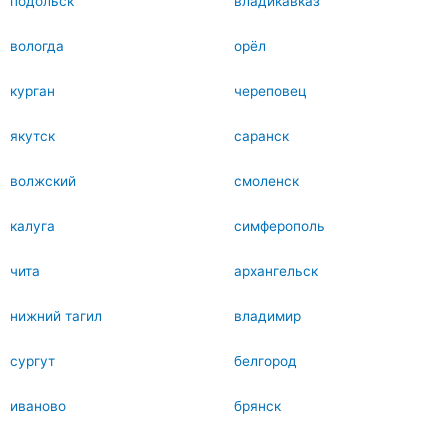
подольск
владикавказ
вологда
орёл
курган
череповец
якутск
саранск
волжский
смоленск
калуга
симферополь
чита
архангельск
нижний тагил
владимир
сургут
белгород
иваново
брянск