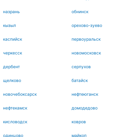
назрань
обнинск
кызыл
орехово-зуево
каспийск
первоуральск
черкесск
новомосковск
дербент
серпухов
щелково
батайск
новочебоксарск
нефтеюганск
нефтекамск
домодедово
кисловодск
ковров
одинцово
майкоп