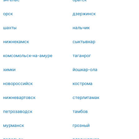
орск
дзержинск
шахты
нальчик
нижнекамск
сыктывкар
комсомольск-на-амуре
таганрог
химки
йошкар-ола
новороссийск
кострома
нижневартовск
стерлитамак
петрозаводск
тамбов
мурманск
грозный