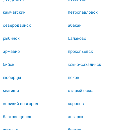
камчатский
петропавловск
северодвинск
абакан
рыбинск
балаково
армавир
прокопьевск
бийск
южно-сахалинск
люберцы
псков
мытищи
старый оскол
великий новгород
королев
благовещенск
ангарск
энгельс
братск