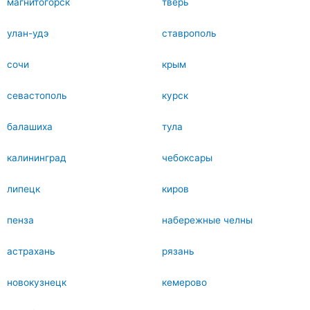
магнитогорск
тверь
улан-удэ
ставрополь
сочи
крым
севастополь
курск
балашиха
тула
калининград
чебоксары
липецк
киров
пенза
набережные челны
астрахань
рязань
новокузнецк
кемерово