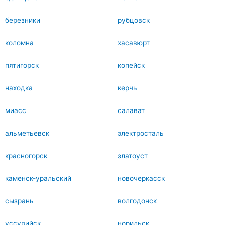
березники
рубцовск
коломна
хасавюрт
пятигорск
копейск
находка
керчь
миасс
салават
альметьевск
электросталь
красногорск
златоуст
каменск-уральский
новочеркасск
сызрань
волгодонск
уссурийск
норильск