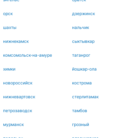
орск
дзержинск
шахты
нальчик
нижнекамск
сыктывкар
комсомольск-на-амуре
таганрог
химки
йошкар-ола
новороссийск
кострома
нижневартовск
стерлитамак
петрозаводск
тамбов
мурманск
грозный