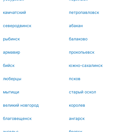
камчатский
петропавловск
северодвинск
абакан
рыбинск
балаково
армавир
прокопьевск
бийск
южно-сахалинск
люберцы
псков
мытищи
старый оскол
великий новгород
королев
благовещенск
ангарск
энгельс
братск