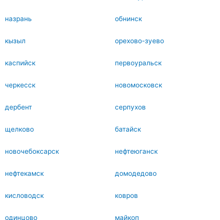
назрань
обнинск
кызыл
орехово-зуево
каспийск
первоуральск
черкесск
новомосковск
дербент
серпухов
щелково
батайск
новочебоксарск
нефтеюганск
нефтекамск
домодедово
кисловодск
ковров
одинцово
майкоп