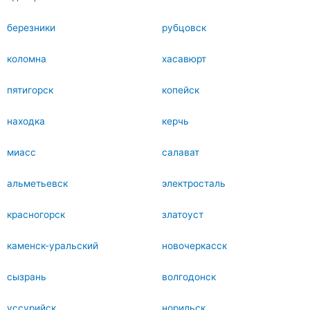
березники
рубцовск
коломна
хасавюрт
пятигорск
копейск
находка
керчь
миасс
салават
альметьевск
электросталь
красногорск
златоуст
каменск-уральский
новочеркасск
сызрань
волгодонск
уссурийск
норильск