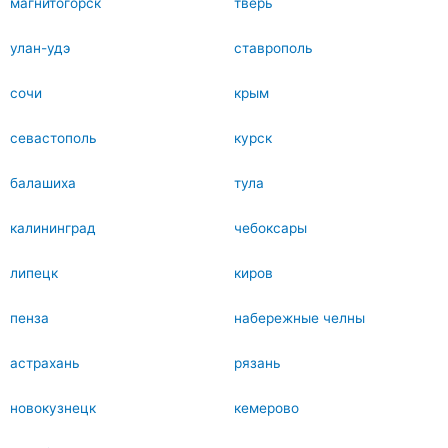
магнитогорск
тверь
улан-удэ
ставрополь
сочи
крым
севастополь
курск
балашиха
тула
калининград
чебоксары
липецк
киров
пенза
набережные челны
астрахань
рязань
новокузнецк
кемерово