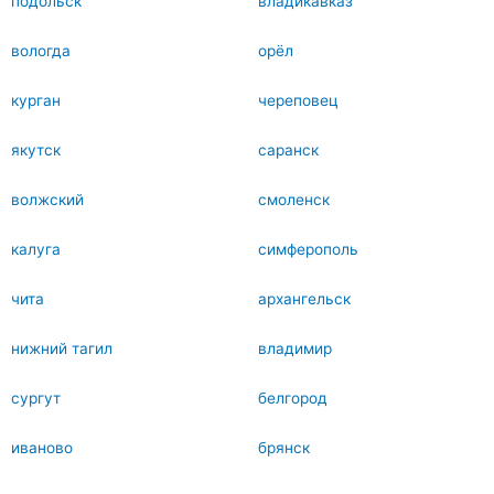
подольск
владикавказ
вологда
орёл
курган
череповец
якутск
саранск
волжский
смоленск
калуга
симферополь
чита
архангельск
нижний тагил
владимир
сургут
белгород
иваново
брянск