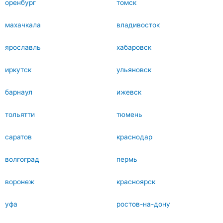
оренбург
томск
махачкала
владивосток
ярославль
хабаровск
иркутск
ульяновск
барнаул
ижевск
тольятти
тюмень
саратов
краснодар
волгоград
пермь
воронеж
красноярск
уфа
ростов-на-дону