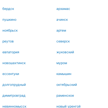
бердск
арзамас
пушкино
ачинск
ноябрьск
артем
реутов
северск
евпатория
жуковский
новошахтинск
муром
ессентуки
камышин
долгопрудный
октябрьский
димитровград
раменское
невинномысск
новый уренгой