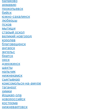
балаково
армавир
прокопьевск
бийск
южно-сахалинск
люберцы
псков
мытищи
старый оскол
великий новгород
королев
благовещенск
ангарск
энгельс
братск
орск
дзержинск
шахты
нальчик
нижнекамск
сыктывкар
комсомольск-на-амуре
таганрог
химки
йошкар-ола
новороссийск
кострома
нижневартовск