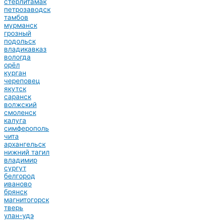
стерлитамак
петрозаводск
тамбов
мурманск
грозный
подольск
владикавказ
вологда
орёл
курган
череповец
якутск
саранск
волжский
смоленск
калуга
симферополь
чита
архангельск
нижний тагил
владимир
сургут
белгород
иваново
брянск
магнитогорск
тверь
улан-удэ