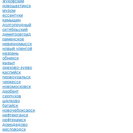
жуковский
новошахтинск
муром
ессентуки
камышин
долгопрудный
октябрьский
димитровград
раменское
невинномысск
новый уренгой
назрань
обнинск
кызыл
орехово-зуево
каспийск
первоуральск
черкесск
новомосковск
дербент
серпухов
щелково
батайск
новочебоксарск
нефтеюганск
нефтекамск
домодедово
кисловодск