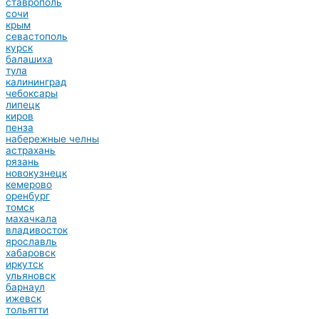
ставрополь
сочи
крым
севастополь
курск
балашиха
тула
калининград
чебоксары
липецк
киров
пенза
набережные челны
астрахань
рязань
новокузнецк
кемерово
оренбург
томск
махачкала
владивосток
ярославль
хабаровск
иркутск
ульяновск
барнаул
ижевск
тольятти