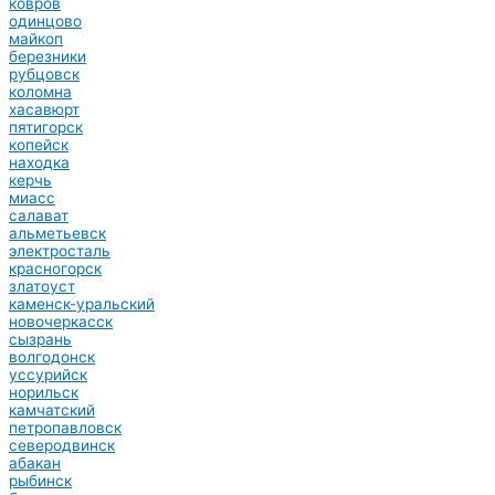
ковров
одинцово
майкоп
березники
рубцовск
коломна
хасавюрт
пятигорск
копейск
находка
керчь
миасс
салават
альметьевск
электросталь
красногорск
златоуст
каменск-уральский
новочеркасск
сызрань
волгодонск
уссурийск
норильск
камчатский
петропавловск
северодвинск
абакан
рыбинск