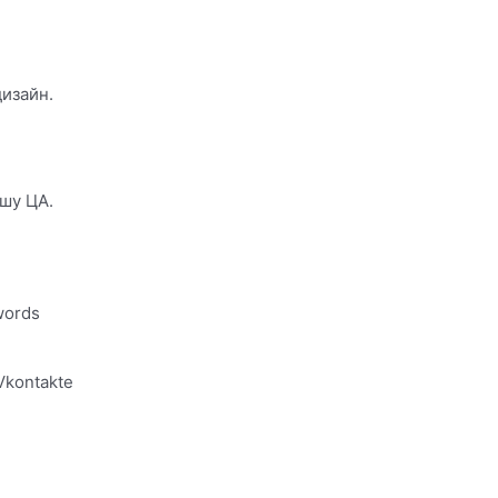
изайн.
шу ЦА.
words
Vkontakte