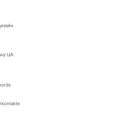
изайн.
шу ЦА.
words
Vkontakte