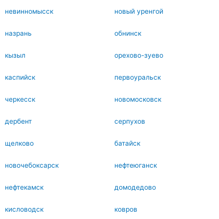
невинномысск
новый уренгой
назрань
обнинск
кызыл
орехово-зуево
каспийск
первоуральск
черкесск
новомосковск
дербент
серпухов
щелково
батайск
новочебоксарск
нефтеюганск
нефтекамск
домодедово
кисловодск
ковров