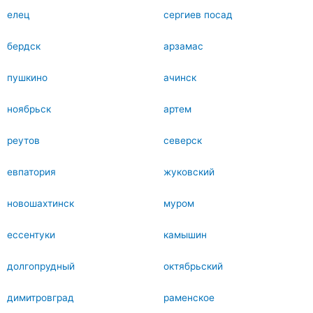
елец
сергиев посад
бердск
арзамас
пушкино
ачинск
ноябрьск
артем
реутов
северск
евпатория
жуковский
новошахтинск
муром
ессентуки
камышин
долгопрудный
октябрьский
димитровград
раменское