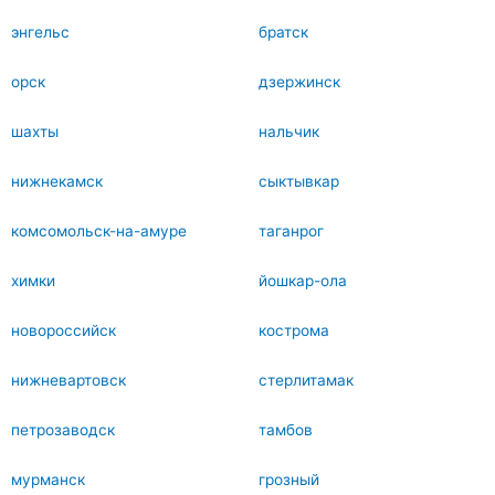
энгельс
братск
орск
дзержинск
шахты
нальчик
нижнекамск
сыктывкар
комсомольск-на-амуре
таганрог
химки
йошкар-ола
новороссийск
кострома
нижневартовск
стерлитамак
петрозаводск
тамбов
мурманск
грозный