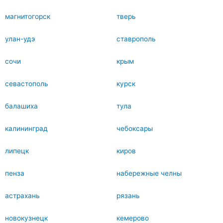
магнитогорск
тверь
улан-удэ
ставрополь
сочи
крым
севастополь
курск
балашиха
тула
калининград
чебоксары
липецк
киров
пенза
набережные челны
астрахань
рязань
новокузнецк
кемерово