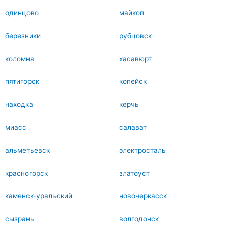
одинцово
майкоп
березники
рубцовск
коломна
хасавюрт
пятигорск
копейск
находка
керчь
миасс
салават
альметьевск
электросталь
красногорск
златоуст
каменск-уральский
новочеркасск
сызрань
волгодонск