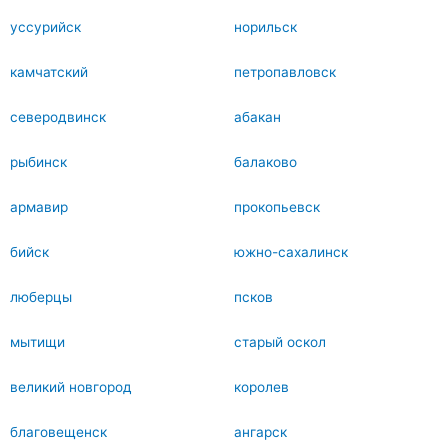
уссурийск
норильск
камчатский
петропавловск
северодвинск
абакан
рыбинск
балаково
армавир
прокопьевск
бийск
южно-сахалинск
люберцы
псков
мытищи
старый оскол
великий новгород
королев
благовещенск
ангарск