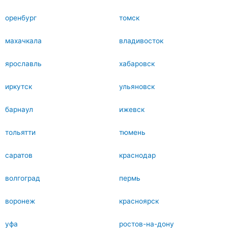
оренбург
томск
махачкала
владивосток
ярославль
хабаровск
иркутск
ульяновск
барнаул
ижевск
тольятти
тюмень
саратов
краснодар
волгоград
пермь
воронеж
красноярск
уфа
ростов-на-дону