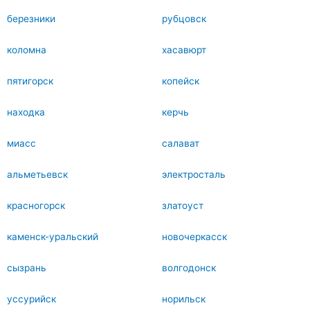
березники
рубцовск
коломна
хасавюрт
пятигорск
копейск
находка
керчь
миасс
салават
альметьевск
электросталь
красногорск
златоуст
каменск-уральский
новочеркасск
сызрань
волгодонск
уссурийск
норильск