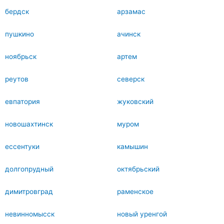
бердск
арзамас
пушкино
ачинск
ноябрьск
артем
реутов
северск
евпатория
жуковский
новошахтинск
муром
ессентуки
камышин
долгопрудный
октябрьский
димитровград
раменское
невинномысск
новый уренгой