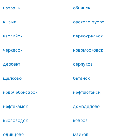
назрань
обнинск
кызыл
орехово-зуево
каспийск
первоуральск
черкесск
новомосковск
дербент
серпухов
щелково
батайск
новочебоксарск
нефтеюганск
нефтекамск
домодедово
кисловодск
ковров
одинцово
майкоп