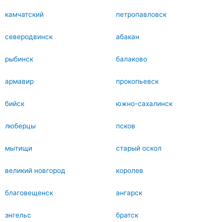
камчатский
петропавловск
северодвинск
абакан
рыбинск
балаково
армавир
прокопьевск
бийск
южно-сахалинск
люберцы
псков
мытищи
старый оскол
великий новгород
королев
благовещенск
ангарск
энгельс
братск