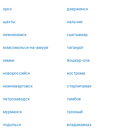
орск
дзержинск
шахты
нальчик
нижнекамск
сыктывкар
комсомольск-на-амуре
таганрог
химки
йошкар-ола
новороссийск
кострома
нижневартовск
стерлитамак
петрозаводск
тамбов
мурманск
грозный
подольск
владикавказ