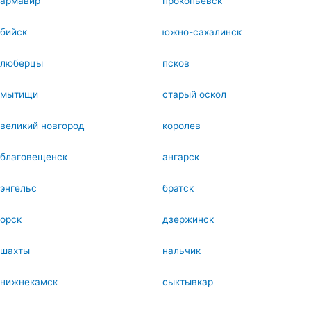
армавир
прокопьевск
бийск
южно-сахалинск
люберцы
псков
мытищи
старый оскол
великий новгород
королев
благовещенск
ангарск
энгельс
братск
орск
дзержинск
шахты
нальчик
нижнекамск
сыктывкар