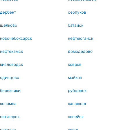
дербент
серпухов
щелково
батайск
новочебоксарск
нефтеюганск
нефтекамск
домодедово
кисловодск
ковров
одинцово
майкоп
березники
рубцовск
коломна
хасавюрт
пятигорск
копейск
находка
керчь