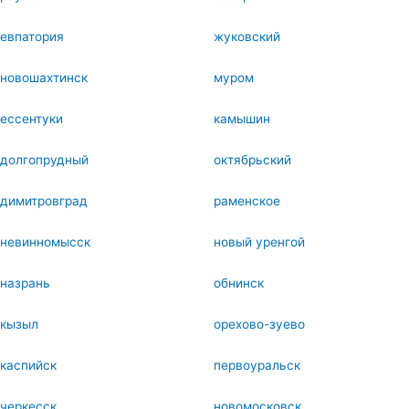
евпатория
жуковский
новошахтинск
муром
ессентуки
камышин
долгопрудный
октябрьский
димитровград
раменское
невинномысск
новый уренгой
назрань
обнинск
кызыл
орехово-зуево
каспийск
первоуральск
черкесск
новомосковск