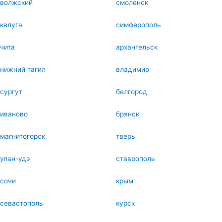
волжский
смоленск
калуга
симферополь
чита
архангельск
нижний тагил
владимир
сургут
белгород
иваново
брянск
магнитогорск
тверь
улан-удэ
ставрополь
сочи
крым
севастополь
курск