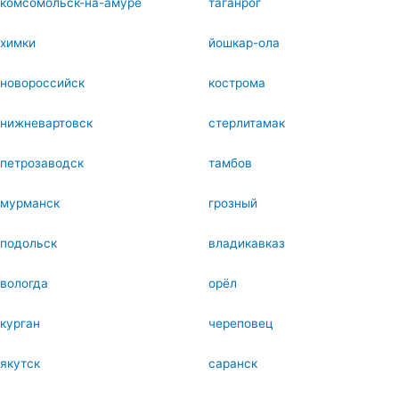
комсомольск-на-амуре
таганрог
химки
йошкар-ола
новороссийск
кострома
нижневартовск
стерлитамак
петрозаводск
тамбов
мурманск
грозный
подольск
владикавказ
вологда
орёл
курган
череповец
якутск
саранск