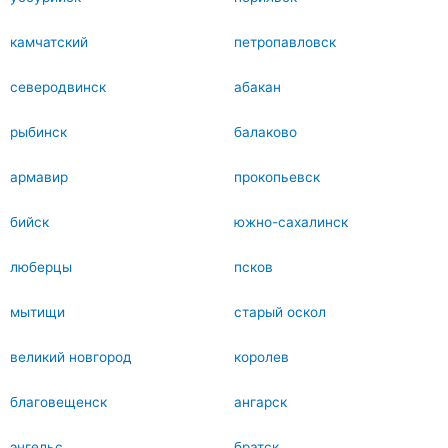
камчатский
петропавловск
северодвинск
абакан
рыбинск
балаково
армавир
прокопьевск
бийск
южно-сахалинск
люберцы
псков
мытищи
старый оскол
великий новгород
королев
благовещенск
ангарск
энгельс
братск