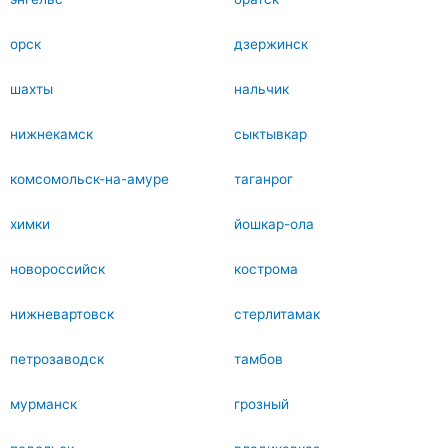
орск
дзержинск
шахты
нальчик
нижнекамск
сыктывкар
комсомольск-на-амуре
таганрог
химки
йошкар-ола
новороссийск
кострома
нижневартовск
стерлитамак
петрозаводск
тамбов
мурманск
грозный