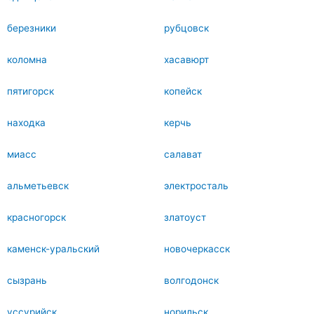
березники
рубцовск
коломна
хасавюрт
пятигорск
копейск
находка
керчь
миасс
салават
альметьевск
электросталь
красногорск
златоуст
каменск-уральский
новочеркасск
сызрань
волгодонск
уссурийск
норильск