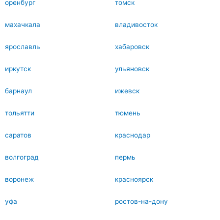
оренбург
томск
махачкала
владивосток
ярославль
хабаровск
иркутск
ульяновск
барнаул
ижевск
тольятти
тюмень
саратов
краснодар
волгоград
пермь
воронеж
красноярск
уфа
ростов-на-дону