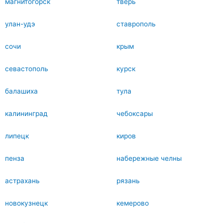
магнитогорск
тверь
улан-удэ
ставрополь
сочи
крым
севастополь
курск
балашиха
тула
калининград
чебоксары
липецк
киров
пенза
набережные челны
астрахань
рязань
новокузнецк
кемерово