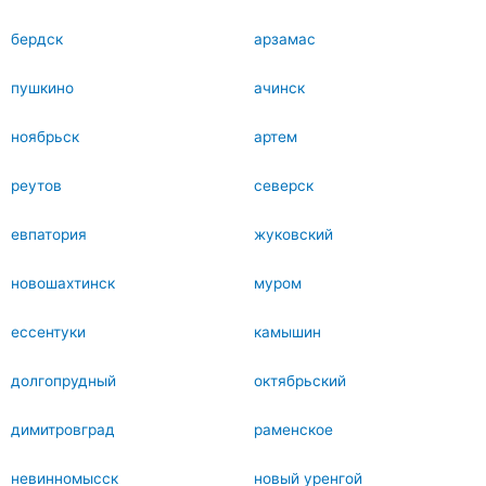
бердск
арзамас
пушкино
ачинск
ноябрьск
артем
реутов
северск
евпатория
жуковский
новошахтинск
муром
ессентуки
камышин
долгопрудный
октябрьский
димитровград
раменское
невинномысск
новый уренгой