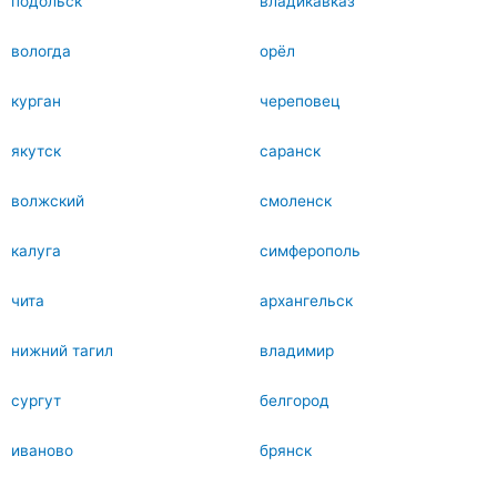
подольск
владикавказ
вологда
орёл
курган
череповец
якутск
саранск
волжский
смоленск
калуга
симферополь
чита
архангельск
нижний тагил
владимир
сургут
белгород
иваново
брянск