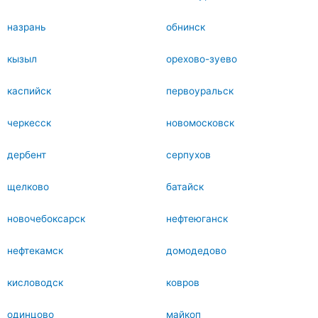
назрань
обнинск
кызыл
орехово-зуево
каспийск
первоуральск
черкесск
новомосковск
дербент
серпухов
щелково
батайск
новочебоксарск
нефтеюганск
нефтекамск
домодедово
кисловодск
ковров
одинцово
майкоп