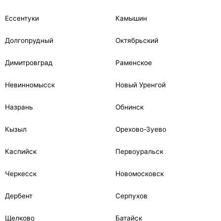
Ессентуки
Камышин
Долгопрудный
Октябрьский
Димитровград
Раменское
Невинномысск
Новый Уренгой
Назрань
Обнинск
Кызыл
Орехово-Зуево
Каспийск
Первоуральск
Черкесск
Новомосковск
Дербент
Серпухов
Щелково
Батайск