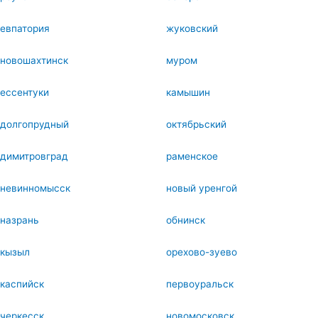
евпатория
жуковский
новошахтинск
муром
ессентуки
камышин
долгопрудный
октябрьский
димитровград
раменское
невинномысск
новый уренгой
назрань
обнинск
кызыл
орехово-зуево
каспийск
первоуральск
черкесск
новомосковск