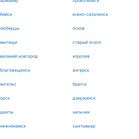
армавир
прокопьевск
бийск
южно-сахалинск
люберцы
псков
мытищи
старый оскол
великий новгород
королев
благовещенск
ангарск
энгельс
братск
орск
дзержинск
шахты
нальчик
нижнекамск
сыктывкар