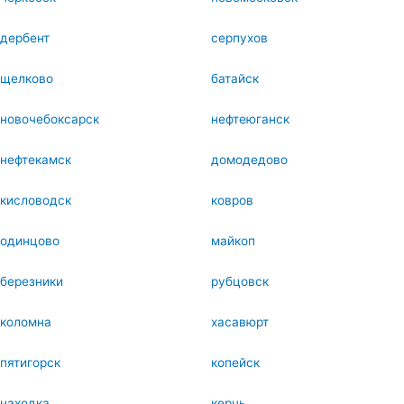
дербент
серпухов
щелково
батайск
новочебоксарск
нефтеюганск
нефтекамск
домодедово
кисловодск
ковров
одинцово
майкоп
березники
рубцовск
коломна
хасавюрт
пятигорск
копейск
находка
керчь