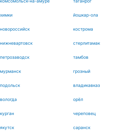
комсомольск-на-амуре
таганрог
химки
йошкар-ола
новороссийск
кострома
нижневартовск
стерлитамак
петрозаводск
тамбов
мурманск
грозный
подольск
владикавказ
вологда
орёл
курган
череповец
якутск
саранск