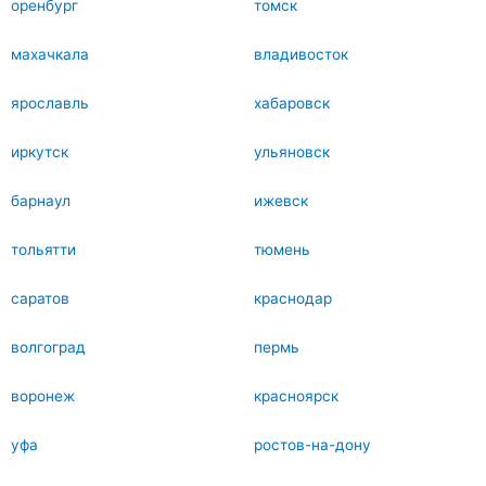
оренбург
томск
махачкала
владивосток
ярославль
хабаровск
иркутск
ульяновск
барнаул
ижевск
тольятти
тюмень
саратов
краснодар
волгоград
пермь
воронеж
красноярск
уфа
ростов-на-дону