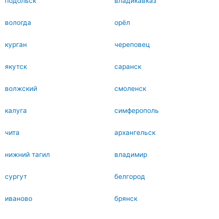
подольск
владикавказ
вологда
орёл
курган
череповец
якутск
саранск
волжский
смоленск
калуга
симферополь
чита
архангельск
нижний тагил
владимир
сургут
белгород
иваново
брянск