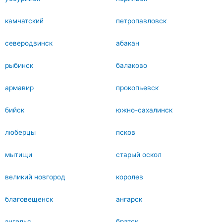
камчатский
петропавловск
северодвинск
абакан
рыбинск
балаково
армавир
прокопьевск
бийск
южно-сахалинск
люберцы
псков
мытищи
старый оскол
великий новгород
королев
благовещенск
ангарск
энгельс
братск