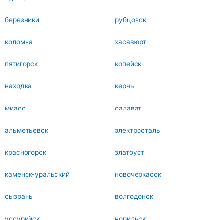
березники
рубцовск
коломна
хасавюрт
пятигорск
копейск
находка
керчь
миасс
салават
альметьевск
электросталь
красногорск
златоуст
каменск-уральский
новочеркасск
сызрань
волгодонск
уссурийск
норильск