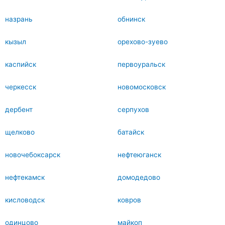
назрань
обнинск
кызыл
орехово-зуево
каспийск
первоуральск
черкесск
новомосковск
дербент
серпухов
щелково
батайск
новочебоксарск
нефтеюганск
нефтекамск
домодедово
кисловодск
ковров
одинцово
майкоп