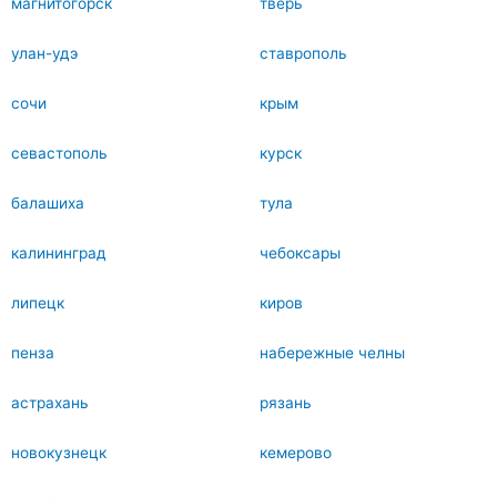
магнитогорск
тверь
улан-удэ
ставрополь
сочи
крым
севастополь
курск
балашиха
тула
калининград
чебоксары
липецк
киров
пенза
набережные челны
астрахань
рязань
новокузнецк
кемерово