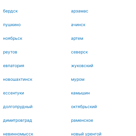
бердск
арзамас
пушкино
ачинск
ноябрьск
артем
реутов
северск
евпатория
жуковский
новошахтинск
муром
ессентуки
камышин
долгопрудный
октябрьский
димитровград
раменское
невинномысск
новый уренгой