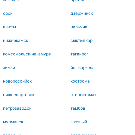
орск
дзержинск
шахты
нальчик
нижнекамск
сыктывкар
комсомольск-на-амуре
таганрог
химки
йошкар-ола
новороссийск
кострома
нижневартовск
стерлитамак
петрозаводск
тамбов
мурманск
грозный