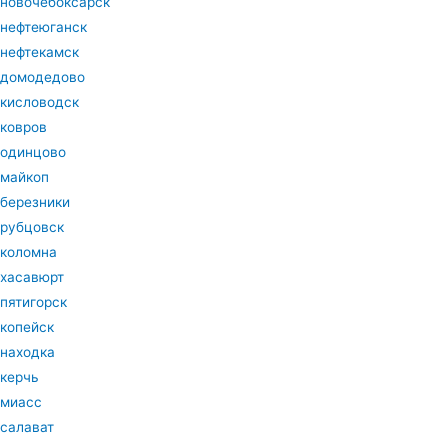
новочебоксарск
нефтеюганск
нефтекамск
домодедово
кисловодск
ковров
одинцово
майкоп
березники
рубцовск
коломна
хасавюрт
пятигорск
копейск
находка
керчь
миасс
салават