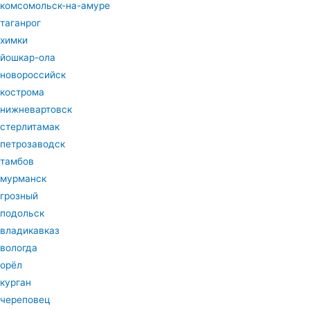
комсомольск-на-амуре
таганрог
химки
йошкар-ола
новороссийск
кострома
нижневартовск
стерлитамак
петрозаводск
тамбов
мурманск
грозный
подольск
владикавказ
вологда
орёл
курган
череповец