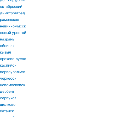
долгопрудный
октябрьский
димитровград
раменское
невинномысск
новый уренгой
назрань
обнинск
кызыл
орехово-зуево
каспийск
первоуральск
черкесск
новомосковск
дербент
серпухов
щелково
батайск