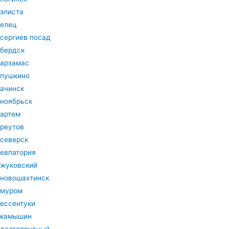
элиста
елец
сергиев посад
бердск
арзамас
пушкино
ачинск
ноябрьск
артем
реутов
северск
евпатория
жуковский
новошахтинск
муром
ессентуки
камышин