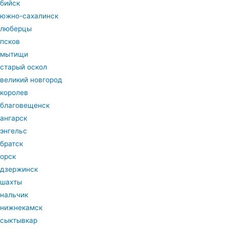
бийск
южно-сахалинск
люберцы
псков
мытищи
старый оскол
великий новгород
королев
благовещенск
ангарск
энгельс
братск
орск
дзержинск
шахты
нальчик
нижнекамск
сыктывкар