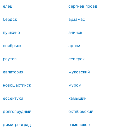
елец
сергиев посад
бердск
арзамас
пушкино
ачинск
ноябрьск
артем
реутов
северск
евпатория
жуковский
новошахтинск
муром
ессентуки
камышин
долгопрудный
октябрьский
димитровград
раменское