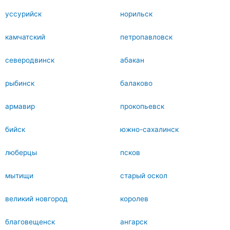
уссурийск
норильск
камчатский
петропавловск
северодвинск
абакан
рыбинск
балаково
армавир
прокопьевск
бийск
южно-сахалинск
люберцы
псков
мытищи
старый оскол
великий новгород
королев
благовещенск
ангарск