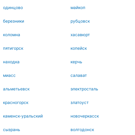
одинцово
майкоп
березники
рубцовск
коломна
хасавюрт
пятигорск
копейск
находка
керчь
миасс
салават
альметьевск
электросталь
красногорск
златоуст
каменск-уральский
новочеркасск
сызрань
волгодонск