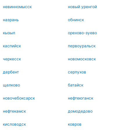
невинномысск
новый уренгой
назрань
обнинск
кызыл
орехово-зуево
каспийск
первоуральск
черкесск
новомосковск
дербент
серпухов
щелково
батайск
новочебоксарск
нефтеюганск
нефтекамск
домодедово
кисловодск
ковров