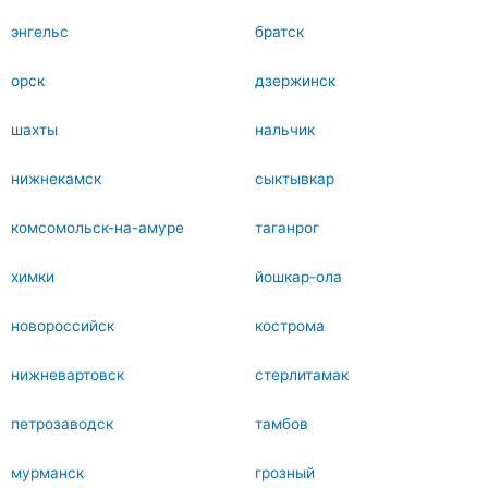
энгельс
братск
орск
дзержинск
шахты
нальчик
нижнекамск
сыктывкар
комсомольск-на-амуре
таганрог
химки
йошкар-ола
новороссийск
кострома
нижневартовск
стерлитамак
петрозаводск
тамбов
мурманск
грозный