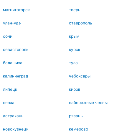
магнитогорск
тверь
улан-удэ
ставрополь
сочи
крым
севастополь
курск
балашиха
тула
калининград
чебоксары
липецк
киров
пенза
набережные челны
астрахань
рязань
новокузнецк
кемерово