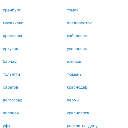
оренбург
томск
махачкала
владивосток
ярославль
хабаровск
иркутск
ульяновск
барнаул
ижевск
тольятти
тюмень
саратов
краснодар
волгоград
пермь
воронеж
красноярск
уфа
ростов-на-дону