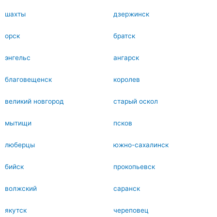
шахты
дзержинск
орск
братск
энгельс
ангарск
благовещенск
королев
великий новгород
старый оскол
мытищи
псков
люберцы
южно-сахалинск
бийск
прокопьевск
волжский
саранск
якутск
череповец