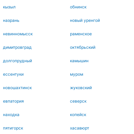
кызыл
обнинск
назрань
новый уренгой
невинномысск
раменское
димитровград
октябрьский
долгопрудный
камышин
ессентуки
муром
новошахтинск
жуковский
евпатория
северск
находка
копейск
пятигорск
хасавюрт