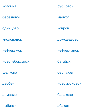
коломна
рубцовск
березники
майкоп
одинцово
ковров
кисловодск
домодедово
нефтекамск
нефтеюганск
новочебоксарск
батайск
щелково
серпухов
дербент
новомосковск
армавир
балаково
рыбинск
абакан