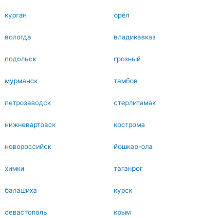
курган
орёл
вологда
владикавказ
подольск
грозный
мурманск
тамбов
петрозаводск
стерлитамак
нижневартовск
кострома
новороссийск
йошкар-ола
химки
таганрог
балашиха
курск
севастополь
крым