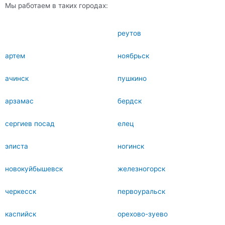
Мы работаем в таких городах:
реутов
артем
ноябрьск
ачинск
пушкино
арзамас
бердск
сергиев посад
елец
элиста
ногинск
новокуйбышевск
железногорск
черкесск
первоуральск
каспийск
орехово-зуево