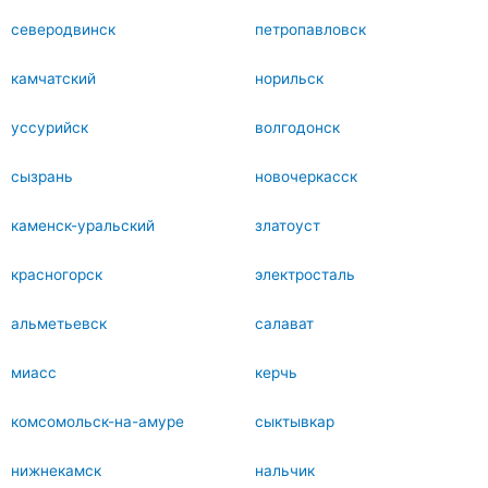
северодвинск
петропавловск
камчатский
норильск
уссурийск
волгодонск
сызрань
новочеркасск
каменск-уральский
златоуст
красногорск
электросталь
альметьевск
салават
миасс
керчь
комсомольск-на-амуре
сыктывкар
нижнекамск
нальчик