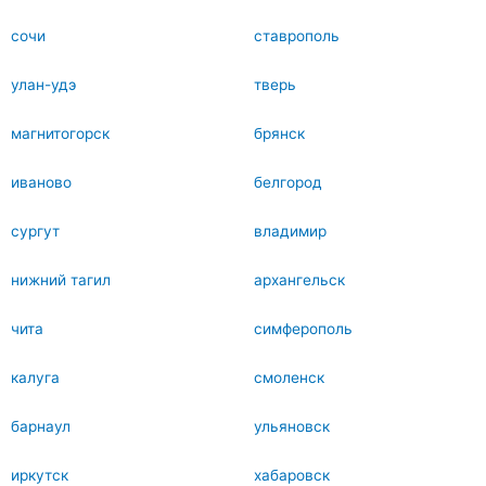
сочи
ставрополь
улан-удэ
тверь
магнитогорск
брянск
иваново
белгород
сургут
владимир
нижний тагил
архангельск
чита
симферополь
калуга
смоленск
барнаул
ульяновск
иркутск
хабаровск