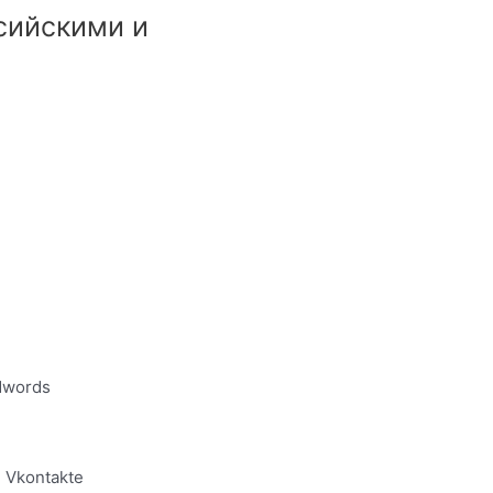
сийскими и
dwords
 Vkontakte