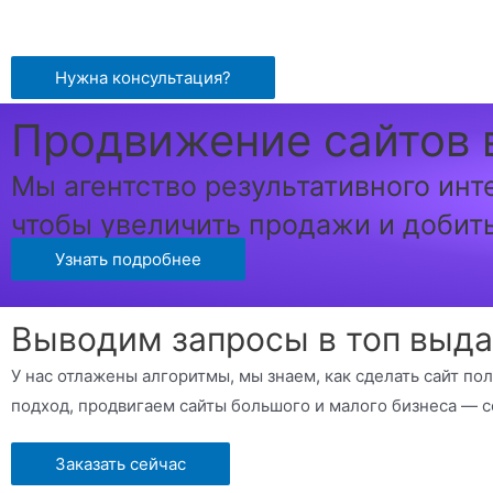
Перейти
к
содержимому
Нужна консультация?
Продвижение сайтов 
Мы агентство результативного инт
чтобы увеличить продажи и добит
Узнать подробнее
Выводим запросы в топ выда
У нас отлажены алгоритмы, мы знаем, как сделать сайт по
подход, продвигаем сайты большого и малого бизнеса — с
Заказать сейчас