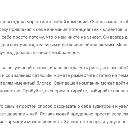
ч для отдела маркетинга любой компании. Очень важно, чт
сразу привлекал к себе внимание потенциальных клиентов. 
себе просто потому, что о нем никто не узнает. Он всегда 
 для восприятия, красивым и регулярно обновляемым. Мало,
зучать, добавил в список «избранное».
на регулярной основе, иначе всегда есть риск , что вас о
х и социальных сетях. Вы можете разместить статью на тем
ателям именитый блогер. Сайт вашей компании может войти 
множество. Пробуйте, экспериментируйте, выбирайте напра
то самый простой способ рассказать о себе аудитории и ув
ет доверие к ней. Логика людей предельно проста: если са
нформации можно доверять. Значит ее товары и услуги по