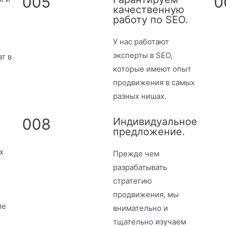
005
0
качественную
работу по SEO.
У нас работают
эксперты в SEO,
т в
которые имеют опыт
продвижения в самых
разных нишах.
008
Индивидуальное
предложение.
х
Прежде чем
разрабатывать
стратегию
продвижения, мы
ие
внимательно и
тщательно изучаем