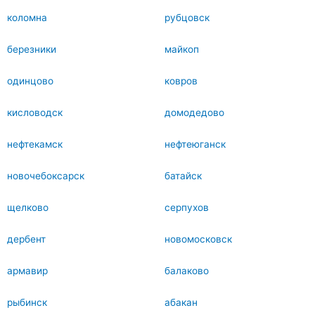
коломна
рубцовск
березники
майкоп
одинцово
ковров
кисловодск
домодедово
нефтекамск
нефтеюганск
новочебоксарск
батайск
щелково
серпухов
дербент
новомосковск
армавир
балаково
рыбинск
абакан