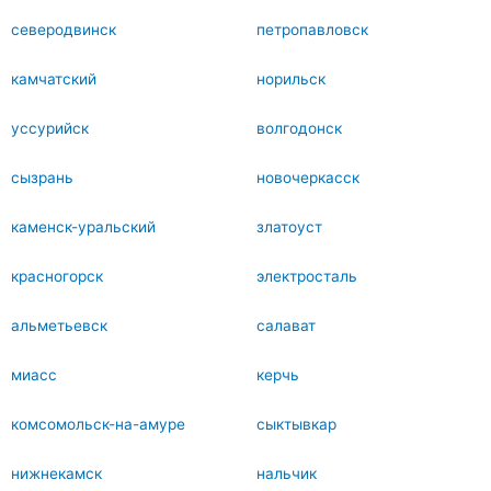
северодвинск
петропавловск
камчатский
норильск
уссурийск
волгодонск
сызрань
новочеркасск
каменск-уральский
златоуст
красногорск
электросталь
альметьевск
салават
миасс
керчь
комсомольск-на-амуре
сыктывкар
нижнекамск
нальчик