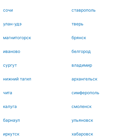
сочи
ставрополь
улан-удэ
тверь
магнитогорск
брянск
иваново
белгород
сургут
владимир
нижний тагил
архангельск
чита
симферополь
калуга
смоленск
барнаул
ульяновск
иркутск
хабаровск