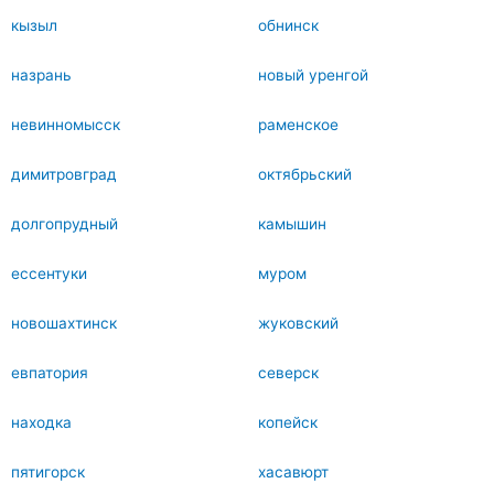
кызыл
обнинск
назрань
новый уренгой
невинномысск
раменское
димитровград
октябрьский
долгопрудный
камышин
ессентуки
муром
новошахтинск
жуковский
евпатория
северск
находка
копейск
пятигорск
хасавюрт