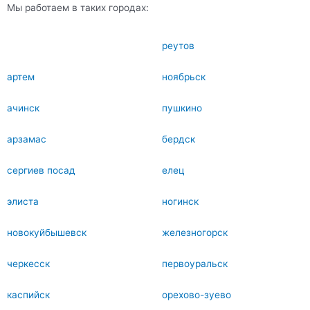
Мы работаем в таких городах:
реутов
артем
ноябрьск
ачинск
пушкино
арзамас
бердск
сергиев посад
елец
элиста
ногинск
новокуйбышевск
железногорск
черкесск
первоуральск
каспийск
орехово-зуево