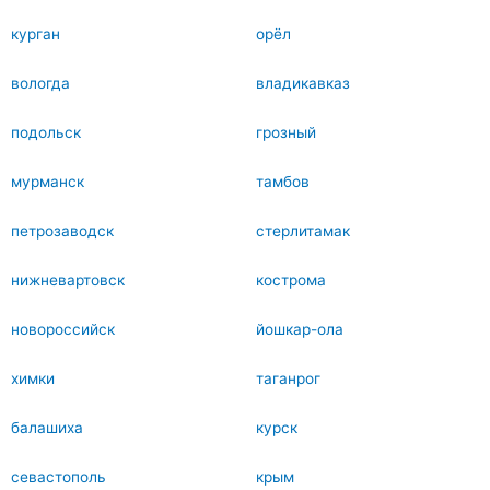
курган
орёл
вологда
владикавказ
подольск
грозный
мурманск
тамбов
петрозаводск
стерлитамак
нижневартовск
кострома
новороссийск
йошкар-ола
химки
таганрог
балашиха
курск
севастополь
крым