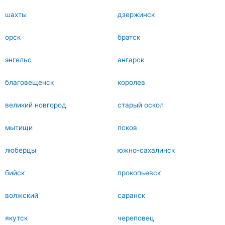
шахты
дзержинск
орск
братск
энгельс
ангарск
благовещенск
королев
великий новгород
старый оскол
мытищи
псков
люберцы
южно-сахалинск
бийск
прокопьевск
волжский
саранск
якутск
череповец