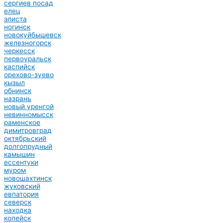
сергиев посад
елец
элиста
ногинск
новокуйбышевск
железногорск
черкесск
первоуральск
каспийск
орехово-зуево
кызыл
обнинск
назрань
новый уренгой
невинномысск
раменское
димитровград
октябрьский
долгопрудный
камышин
ессентуки
муром
новошахтинск
жуковский
евпатория
северск
находка
копейск