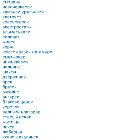
сызрань
новочеркасск
каменск-уральский
златоуст
красногорск
электросталь
альметьевск
салават
миасс
керчь
комсомольск-на-амуре
сыктывкар
нижнекамск
нальчик
шахты
дзержинск
орск
братск
энгельс
ангарск
благовещенск
королев
великий новгород
старый оскол
мытищи
псков
люберцы
южно-сахалинск