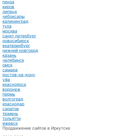
пенза
киров
липецк
чебоксары
калининград
тула
москва
санкт петербург
новосибирск
екатеринбург
нижний новгород
казань
челябинск
омск
самара
ростов-на-дону
уфа
красноярск
воронеж
пермь
волгоград
краснодар
саратов
тюмень
тольятти
ижевск
Продвижение сайтов в Иркутске