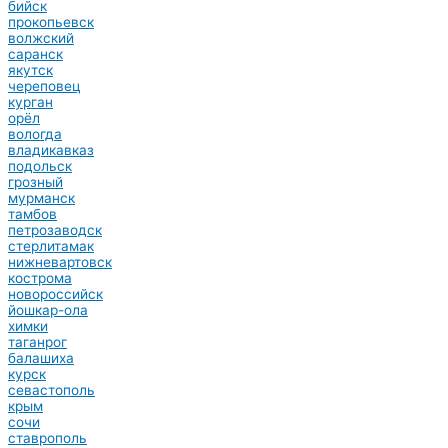
бийск
прокопьевск
волжский
саранск
якутск
череповец
курган
орёл
вологда
владикавказ
подольск
грозный
мурманск
тамбов
петрозаводск
стерлитамак
нижневартовск
кострома
новороссийск
йошкар-ола
химки
таганрог
балашиха
курск
севастополь
крым
сочи
ставрополь