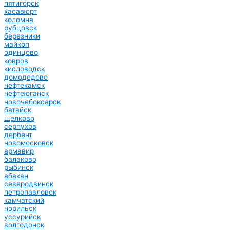
пятигорск
хасавюрт
коломна
рубцовск
березники
майкоп
одинцово
ковров
кисловодск
домодедово
нефтекамск
нефтеюганск
новочебоксарск
батайск
щелково
серпухов
дербент
новомосковск
армавир
балаково
рыбинск
абакан
северодвинск
петропавловск
камчатский
норильск
уссурийск
волгодонск