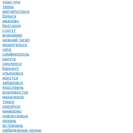
улан-удэ
тверь
магнитогорск
брянск
иваново
белгород
сургут
владимир
нижний тагил
архангельск
чита
симферополь
калуга
смоленск
барнаул
ульяновск
иркутск
хабаровск
ярославль
владивосток
махачкала
томск
оренбург
кемерово
новокузнецк
рязань
астрахань
набережные челны