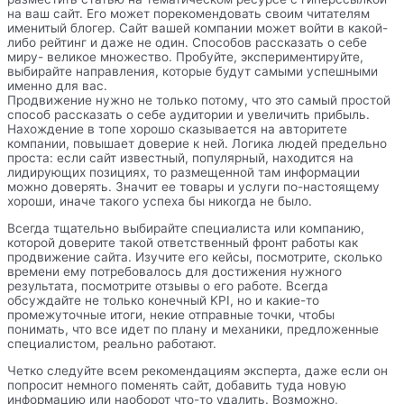
на ваш сайт. Его может порекомендовать своим читателям
именитый блогер. Сайт вашей компании может войти в какой-
либо рейтинг и даже не один. Способов рассказать о себе
миру- великое множество. Пробуйте, экспериментируйте,
выбирайте направления, которые будут самыми успешными
именно для вас.
Продвижение нужно не только потому, что это самый простой
способ рассказать о себе аудитории и увеличить прибыль.
Нахождение в топе хорошо сказывается на авторитете
компании, повышает доверие к ней. Логика людей предельно
проста: если сайт известный, популярный, находится на
лидирующих позициях, то размещенной там информации
можно доверять. Значит ее товары и услуги по-настоящему
хороши, иначе такого успеха бы никогда не было.
Всегда тщательно выбирайте специалиста или компанию,
которой доверите такой ответственный фронт работы как
продвижение сайта. Изучите его кейсы, посмотрите, сколько
времени ему потребовалось для достижения нужного
результата, посмотрите отзывы о его работе. Всегда
обсуждайте не только конечный KPI, но и какие-то
промежуточные итоги, некие отправные точки, чтобы
понимать, что все идет по плану и механики, предложенные
специалистом, реально работают.
Четко следуйте всем рекомендациям эксперта, даже если он
попросит немного поменять сайт, добавить туда новую
информацию или наоборот что-то удалить. Возможно,