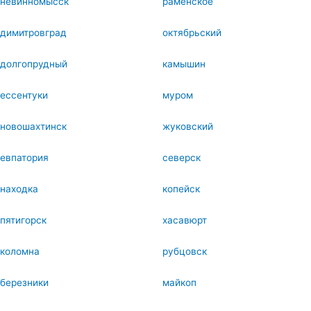
невинномысск
раменское
димитровград
октябрьский
долгопрудный
камышин
ессентуки
муром
новошахтинск
жуковский
евпатория
северск
находка
копейск
пятигорск
хасавюрт
коломна
рубцовск
березники
майкоп