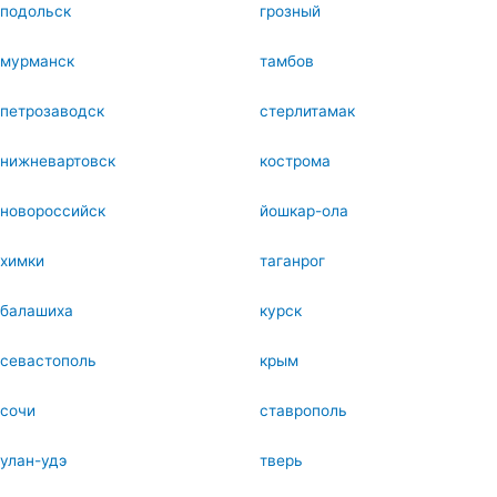
подольск
грозный
мурманск
тамбов
петрозаводск
стерлитамак
нижневартовск
кострома
новороссийск
йошкар-ола
химки
таганрог
балашиха
курск
севастополь
крым
сочи
ставрополь
улан-удэ
тверь