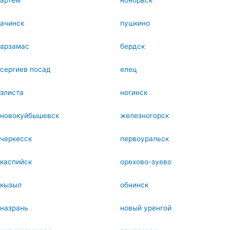
ачинск
пушкино
арзамас
бердск
сергиев посад
елец
элиста
ногинск
новокуйбышевск
железногорск
черкесск
первоуральск
каспийск
орехово-зуево
кызыл
обнинск
назрань
новый уренгой