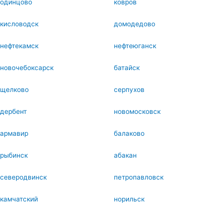
одинцово
ковров
кисловодск
домодедово
нефтекамск
нефтеюганск
новочебоксарск
батайск
щелково
серпухов
дербент
новомосковск
армавир
балаково
рыбинск
абакан
северодвинск
петропавловск
камчатский
норильск