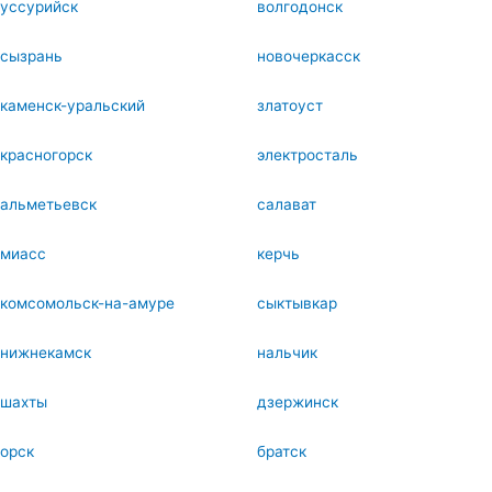
уссурийск
волгодонск
сызрань
новочеркасск
каменск-уральский
златоуст
красногорск
электросталь
альметьевск
салават
миасс
керчь
комсомольск-на-амуре
сыктывкар
нижнекамск
нальчик
шахты
дзержинск
орск
братск