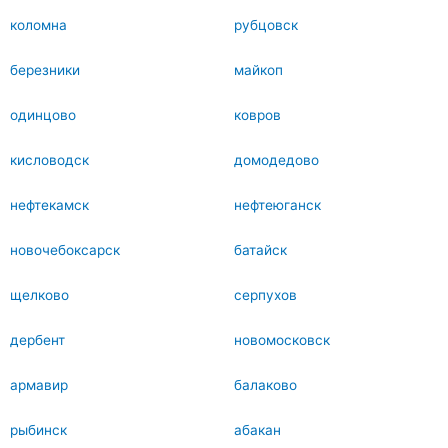
коломна
рубцовск
березники
майкоп
одинцово
ковров
кисловодск
домодедово
нефтекамск
нефтеюганск
новочебоксарск
батайск
щелково
серпухов
дербент
новомосковск
армавир
балаково
рыбинск
абакан