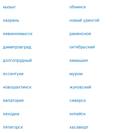
кызыл
обнинск
назрань
новый уренгой
невинномысск
раменское
димитровград
октябрьский
долгопрудный
камышин
ессентуки
муром
новошахтинск
жуковский
евпатория
северск
находка
копейск
пятигорск
хасавюрт