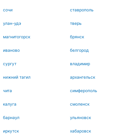
сочи
ставрополь
улан-удэ
тверь
магнитогорск
брянск
иваново
белгород
сургут
владимир
нижний тагил
архангельск
чита
симферополь
калуга
смоленск
барнаул
ульяновск
иркутск
хабаровск