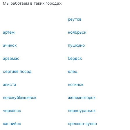
Мы работаем в таких городах:
реутов
артем
ноябрьск
ачинск
пушкино
арзамас
бердск
сергиев посад
елец
элиста
ногинск
новокуйбышевск
железногорск
черкесск
первоуральск
каспийск
орехово-зуево