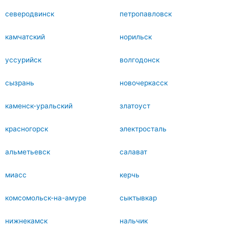
северодвинск
петропавловск
камчатский
норильск
уссурийск
волгодонск
сызрань
новочеркасск
каменск-уральский
златоуст
красногорск
электросталь
альметьевск
салават
миасс
керчь
комсомольск-на-амуре
сыктывкар
нижнекамск
нальчик