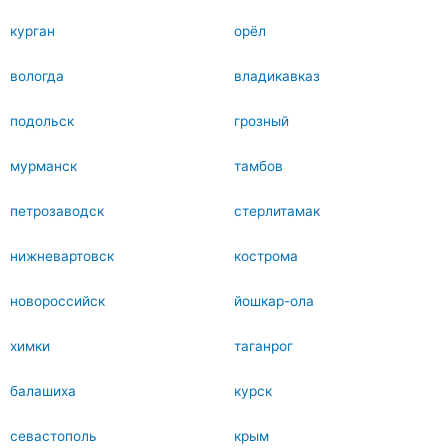
курган
орёл
вологда
владикавказ
подольск
грозный
мурманск
тамбов
петрозаводск
стерлитамак
нижневартовск
кострома
новороссийск
йошкар-ола
химки
таганрог
балашиха
курск
севастополь
крым