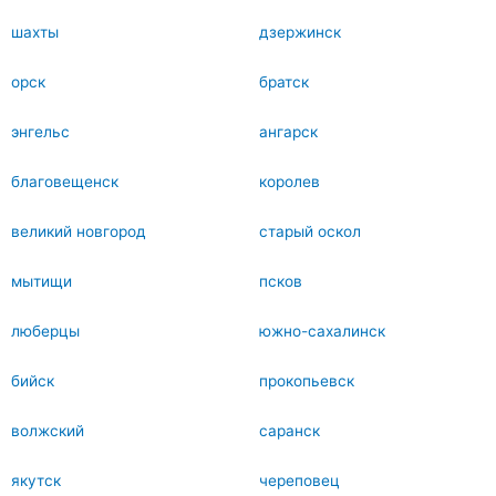
шахты
дзержинск
орск
братск
энгельс
ангарск
благовещенск
королев
великий новгород
старый оскол
мытищи
псков
люберцы
южно-сахалинск
бийск
прокопьевск
волжский
саранск
якутск
череповец