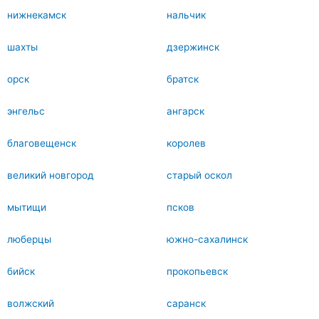
нижнекамск
нальчик
шахты
дзержинск
орск
братск
энгельс
ангарск
благовещенск
королев
великий новгород
старый оскол
мытищи
псков
люберцы
южно-сахалинск
бийск
прокопьевск
волжский
саранск