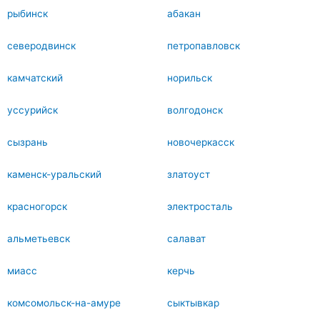
рыбинск
абакан
северодвинск
петропавловск
камчатский
норильск
уссурийск
волгодонск
сызрань
новочеркасск
каменск-уральский
златоуст
красногорск
электросталь
альметьевск
салават
миасс
керчь
комсомольск-на-амуре
сыктывкар