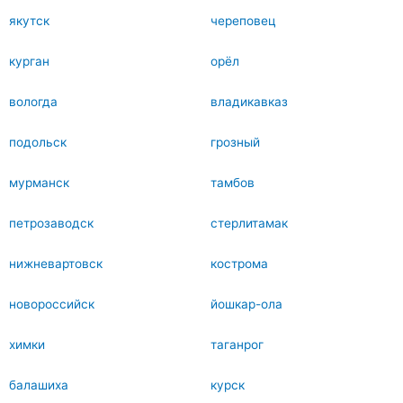
якутск
череповец
курган
орёл
вологда
владикавказ
подольск
грозный
мурманск
тамбов
петрозаводск
стерлитамак
нижневартовск
кострома
новороссийск
йошкар-ола
химки
таганрог
балашиха
курск