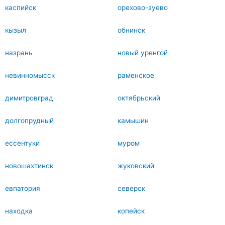
каспийск
орехово-зуево
кызыл
обнинск
назрань
новый уренгой
невинномысск
раменское
димитровград
октябрьский
долгопрудный
камышин
ессентуки
муром
новошахтинск
жуковский
евпатория
северск
находка
копейск