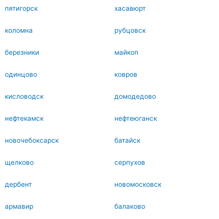
пятигорск
хасавюрт
коломна
рубцовск
березники
майкоп
одинцово
ковров
кисловодск
домодедово
нефтекамск
нефтеюганск
новочебоксарск
батайск
щелково
серпухов
дербент
новомосковск
армавир
балаково