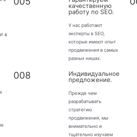
005
0
качественную
работу по SEO.
У нас работают
эксперты в SEO,
т в
которые имеют опыт
продвижения в самых
разных нишах.
008
Индивидуальное
предложение.
х
Прежде чем
разрабатывать
стратегию
продвижения, мы
ие
внимательно и
тщательно изучаем