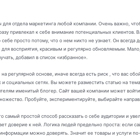
ч для отдела маркетинга любой компании. Очень важно, чт
сразу привлекал к себе внимание потенциальных клиентов. 
себе просто потому, что о нем никто не узнает. Он всегда 
 для восприятия, красивым и регулярно обновляемым. Мало,
зучать, добавил в список «избранное».
на регулярной основе, иначе всегда есть риск , что вас о
х и социальных сетях. Вы можете разместить статью на тем
ателям именитый блогер. Сайт вашей компании может войти 
множество. Пробуйте, экспериментируйте, выбирайте напра
то самый простой способ рассказать о себе аудитории и ув
ет доверие к ней. Логика людей предельно проста: если са
нформации можно доверять. Значит ее товары и услуги по