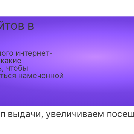
йтов в
ного интернет-
 какие
, чтобы
иться намеченной
п выдачи, увеличиваем посе