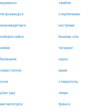
мурманск
тамбов
петрозаводск
стерлитамак
нижневартовск
кострома
новороссийск
йошкар-ола
химки
таганрог
балашиха
курск
севастополь
крым
сочи
ставрополь
улан-удэ
тверь
магнитогорск
брянск