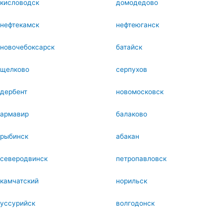
кисловодск
домодедово
нефтекамск
нефтеюганск
новочебоксарск
батайск
щелково
серпухов
дербент
новомосковск
армавир
балаково
рыбинск
абакан
северодвинск
петропавловск
камчатский
норильск
уссурийск
волгодонск