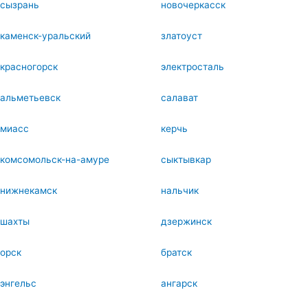
сызрань
новочеркасск
каменск-уральский
златоуст
красногорск
электросталь
альметьевск
салават
миасс
керчь
комсомольск-на-амуре
сыктывкар
нижнекамск
нальчик
шахты
дзержинск
орск
братск
энгельс
ангарск