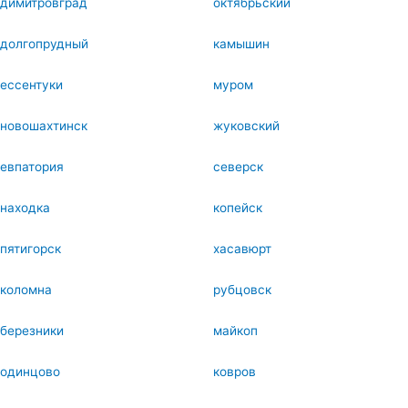
димитровград
октябрьский
долгопрудный
камышин
ессентуки
муром
новошахтинск
жуковский
евпатория
северск
находка
копейск
пятигорск
хасавюрт
коломна
рубцовск
березники
майкоп
одинцово
ковров