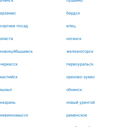
ачинск
пушкино
арзамас
бердск
сергиев посад
елец
элиста
ногинск
новокуйбышевск
железногорск
черкесск
первоуральск
каспийск
орехово-зуево
кызыл
обнинск
назрань
новый уренгой
невинномысск
раменское