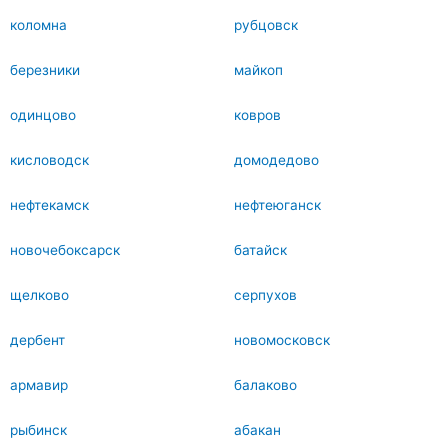
коломна
рубцовск
березники
майкоп
одинцово
ковров
кисловодск
домодедово
нефтекамск
нефтеюганск
новочебоксарск
батайск
щелково
серпухов
дербент
новомосковск
армавир
балаково
рыбинск
абакан