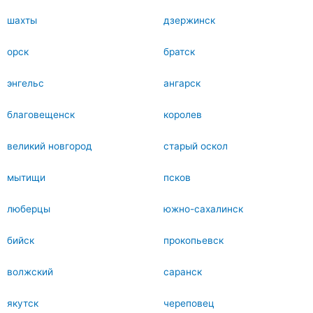
шахты
дзержинск
орск
братск
энгельс
ангарск
благовещенск
королев
великий новгород
старый оскол
мытищи
псков
люберцы
южно-сахалинск
бийск
прокопьевск
волжский
саранск
якутск
череповец