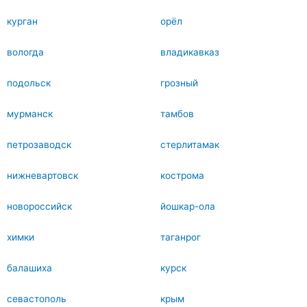
курган
орёл
вологда
владикавказ
подольск
грозный
мурманск
тамбов
петрозаводск
стерлитамак
нижневартовск
кострома
новороссийск
йошкар-ола
химки
таганрог
балашиха
курск
севастополь
крым