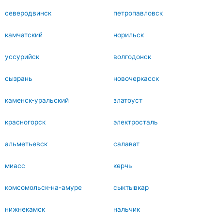
северодвинск
петропавловск
камчатский
норильск
уссурийск
волгодонск
сызрань
новочеркасск
каменск-уральский
златоуст
красногорск
электросталь
альметьевск
салават
миасс
керчь
комсомольск-на-амуре
сыктывкар
нижнекамск
нальчик