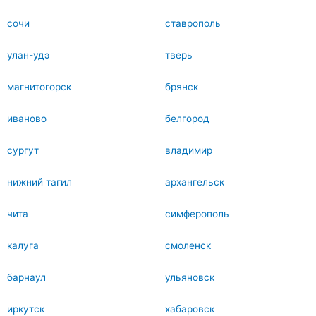
сочи
ставрополь
улан-удэ
тверь
магнитогорск
брянск
иваново
белгород
сургут
владимир
нижний тагил
архангельск
чита
симферополь
калуга
смоленск
барнаул
ульяновск
иркутск
хабаровск