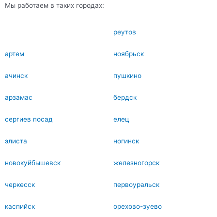
Мы работаем в таких городах:
реутов
артем
ноябрьск
ачинск
пушкино
арзамас
бердск
сергиев посад
елец
элиста
ногинск
новокуйбышевск
железногорск
черкесск
первоуральск
каспийск
орехово-зуево