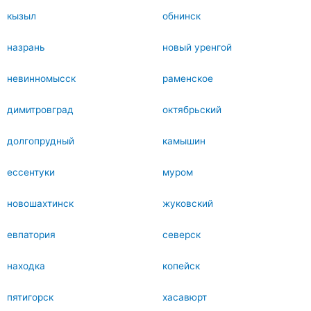
кызыл
обнинск
назрань
новый уренгой
невинномысск
раменское
димитровград
октябрьский
долгопрудный
камышин
ессентуки
муром
новошахтинск
жуковский
евпатория
северск
находка
копейск
пятигорск
хасавюрт