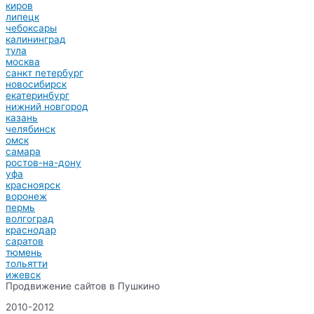
киров
липецк
чебоксары
калининград
тула
москва
санкт петербург
новосибирск
екатеринбург
нижний новгород
казань
челябинск
омск
самара
ростов-на-дону
уфа
красноярск
воронеж
пермь
волгоград
краснодар
саратов
тюмень
тольятти
ижевск
Продвижение сайтов в Пушкино
2010-2012