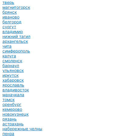
тверь
магнитогорск
брянск
иваново
белгород
сургут
владимир
нижний тагил
архангельск
чита
симферополь
калуга
смоленск
барнаул
ульяновск
иркутск
хабаровск
ярославль
владивосток
махачкала
томск
оренбург
кемерово
новокузнецк
рязань
астрахань
набережные челны
пенза