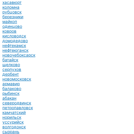
хасавюрт
коломна
рубцовск
березники
майкоп
одинцово
ковров
кисловодск
домодедово
нефтекамск
нефтеюганск
новочебоксарск
батайск
щелково
серпухов
дербент
новомосковск
армавир
балаково
рыбинск
абакан
северодвинск
петропавловск
камчатский
норильск
уссурийск
волгодонск
сызрань