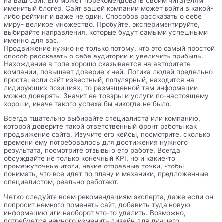
на ваш сайт. Его может порекомендовать своим читателям
именитый блогер. Сайт вашей компании может войти в какой-
либо рейтинг и даже не один. Способов рассказать о себе
миру- великое множество. Пробуйте, экспериментируйте,
выбирайте направления, которые будут самыми успешными
именно для вас.
Продвижение нужно не только потому, что это самый простой
способ рассказать о себе аудитории и увеличить прибыль.
Нахождение в топе хорошо сказывается на авторитете
компании, повышает доверие к ней. Логика людей предельно
проста: если сайт известный, популярный, находится на
лидирующих позициях, то размещенной там информации
можно доверять. Значит ее товары и услуги по-настоящему
хороши, иначе такого успеха бы никогда не было.
Всегда тщательно выбирайте специалиста или компанию,
которой доверите такой ответственный фронт работы как
продвижение сайта. Изучите его кейсы, посмотрите, сколько
времени ему потребовалось для достижения нужного
результата, посмотрите отзывы о его работе. Всегда
обсуждайте не только конечный KPI, но и какие-то
промежуточные итоги, некие отправные точки, чтобы
понимать, что все идет по плану и механики, предложенные
специалистом, реально работают.
Четко следуйте всем рекомендациям эксперта, даже если он
попросит немного поменять сайт, добавить туда новую
информацию или наоборот что-то удалить. Возможно,
потребуется немного изменить дизайн для лучшего