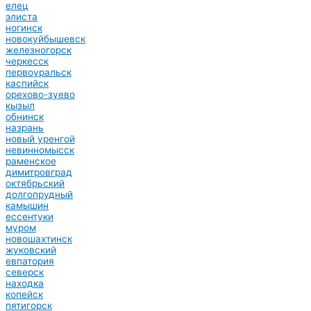
елец
элиста
ногинск
новокуйбышевск
железногорск
черкесск
первоуральск
каспийск
орехово-зуево
кызыл
обнинск
назрань
новый уренгой
невинномысск
раменское
димитровград
октябрьский
долгопрудный
камышин
ессентуки
муром
новошахтинск
жуковский
евпатория
северск
находка
копейск
пятигорск