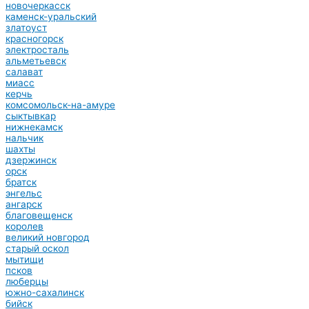
новочеркасск
каменск-уральский
златоуст
красногорск
электросталь
альметьевск
салават
миасс
керчь
комсомольск-на-амуре
сыктывкар
нижнекамск
нальчик
шахты
дзержинск
орск
братск
энгельс
ангарск
благовещенск
королев
великий новгород
старый оскол
мытищи
псков
люберцы
южно-сахалинск
бийск