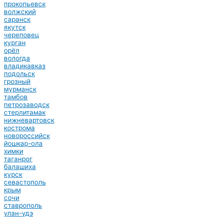
прокопьевск
волжский
саранск
якутск
череповец
курган
орёл
вологда
владикавказ
подольск
грозный
мурманск
тамбов
петрозаводск
стерлитамак
нижневартовск
кострома
новороссийск
йошкар-ола
химки
таганрог
балашиха
курск
севастополь
крым
сочи
ставрополь
улан-удэ